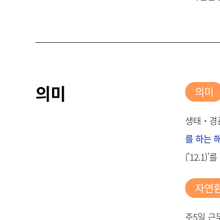
의미
의미
생태・경관
를 하는 
('12.1
자연환
주5일 근