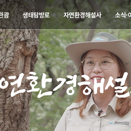
관광
생태탐방로
자연환경해설사
소식·
연환경해