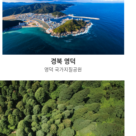
경북 영덕
영덕 국가지질공원