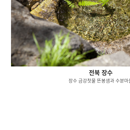
전북 장수
장수 금강첫물 뜬봉샘과 수분마