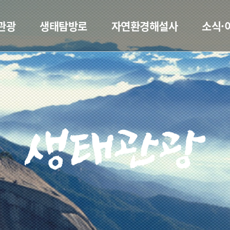
관광
생태탐방로
자연환경해설사
소식·
생태관광