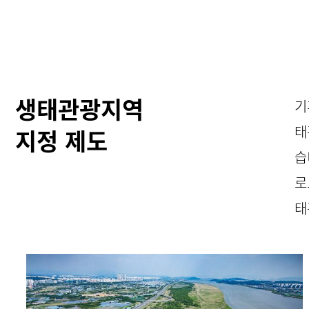
생태관광지역
기
태
지정 제도
습
로
태