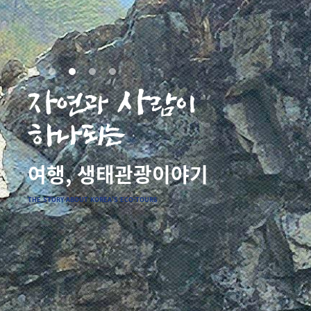
자
사
연과
람이
하나되는
여행, 생태관광이야기
THE STORY ABOUT KOREA’S ECO-TOURS