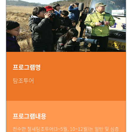
프로그램명
탐조투어
프로그램내용
천수만 철새탐조투어(3~5월, 10~12월)는 일반 및 심층