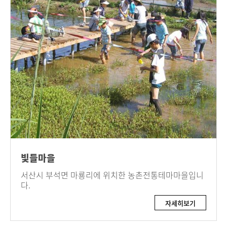
빛들마을
서산시 부석면 마룡리에 위치한 농촌전통테마마을입니
다.
자세히보기