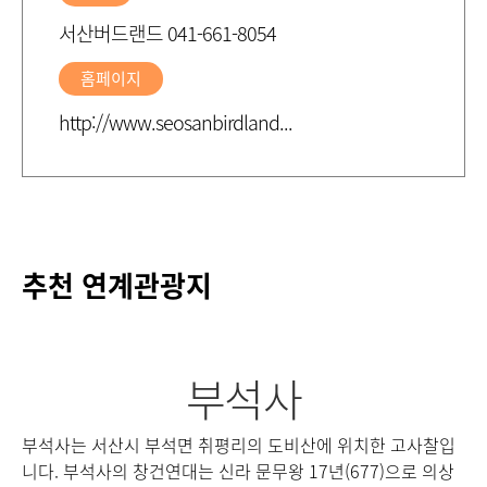
서산버드랜드 041-661-8054
홈페이지
http://www.seosanbirdland...
추천 연계관광지
부석사
무를
부석사는 서산시 부석면 취평리의 도비산에 위치한 고사찰입
충
 행
니다. 부석사의 창건연대는 신라 문무왕 17년(677)으로 의상
돌