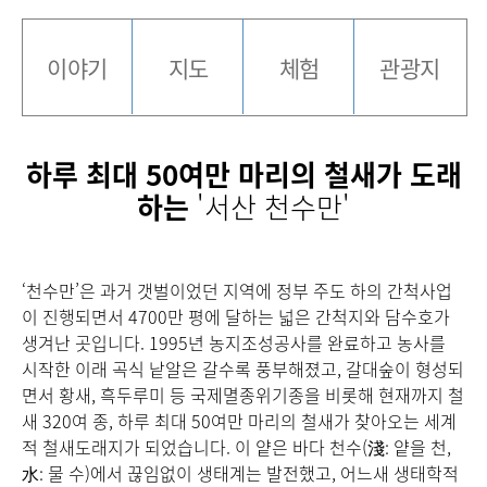
이야기
지도
체험
관광지
하루 최대 50여만 마리의 철새가 도래
하는
'서산 천수만'
‘천수만’은 과거 갯벌이었던 지역에 정부 주도 하의 간척사업
이 진행되면서 4700만 평에 달하는 넓은 간척지와 담수호가
생겨난 곳입니다. 1995년 농지조성공사를 완료하고 농사를
시작한 이래 곡식 낱알은 갈수록 풍부해졌고, 갈대숲이 형성되
면서 황새, 흑두루미 등 국제멸종위기종을 비롯해 현재까지 철
새 320여 종, 하루 최대 50여만 마리의 철새가 찾아오는 세계
적 철새도래지가 되었습니다. 이 얕은 바다 천수(淺: 얕을 천,
水: 물 수)에서 끊임없이 생태계는 발전했고, 어느새 생태학적