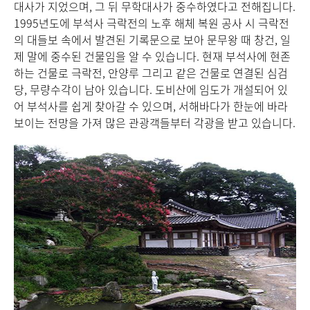
인
대사가 지었으며, 그 뒤 무학대사가 중수하였다고 전해집니다.
정
상시
1995년도에 부석사 극락전의 노후 해체 복원 공사 시 극락전
기
신
의 대들보 속에서 발견된 기록문으로 보아 문무왕 때 창건, 일
에
부
제 말에 중수된 건물임을 알 수 있습니다. 현재 부석사에 현존
자
 유
하는 건물로 극락전, 안양루 그리고 같은 건물로 연결된 심검
도
있는
당, 무량수각이 남아 있습니다. 도비산에 임도가 개설되어 있
적
을
어 부석사를 쉽게 찾아갈 수 있으며, 서해바다가 한눈에 바라
데
미읍
보이는 전망을 가져 많은 관광객들부터 각광을 받고 있습니다.
하
 있
성
사적
어
의