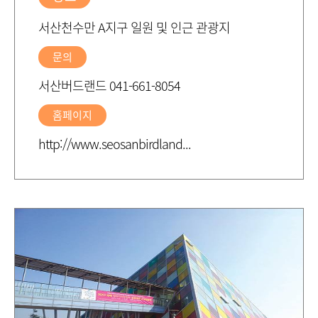
서산천수만 A지구 일원 및 인근 관광지
문의
서산버드랜드 041-661-8054
홈페이지
http://www.seosanbirdland...