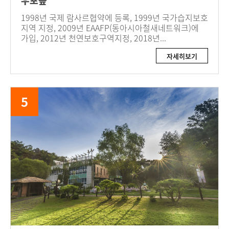
우포늪
1998년 국제 람사르협약에 등록, 1999년 국가습지보호
지역 지정, 2009년 EAAFP(동아시아철새네트워크)에
가입, 2012년 천연보호구역지정, 2018년...
자세히보기
5