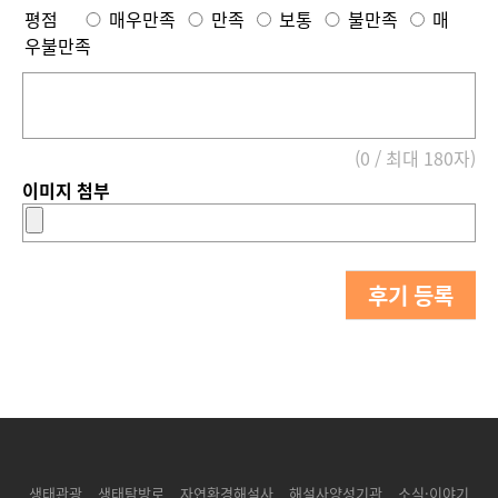
평점
매우만족
만족
보통
불만족
매
우불만족
(0 / 최대 180자)
이미지 첨부
후기 등록
생태관광
생태탐방로
자연환경해설사
해설사양성기관
소식·이야기