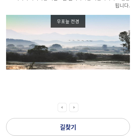
됩니다.
우포늪 전경
길찾기