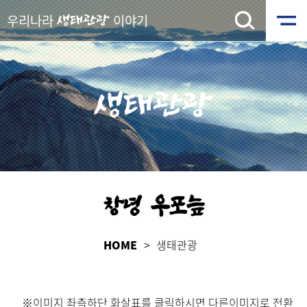
우리나라
이야기
생태관광
생태관광
창녕 우포늪
HOME
생태관광
※이미지 좌측하단 화살표를 클릭하시면 다른이미지로 전환