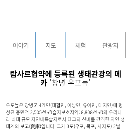
이야기
지도
체험
관광지
람사르협약에 등록된 생태관광의 메
카
'창녕 우포늪'
우포늪은 창녕군 4개면(대합면, 이방면, 유어면, 대지면)에 형
성된 총면적 2,505천㎡(습지보호지역: 8,808천㎡)의 우리나
라 최대 규모 자연내륙습지로서 태고의 신비를 간직한 자연 생
태계의 보고(寶庫)입니다. 크게 3포(우포, 목포, 사지포) 2벌