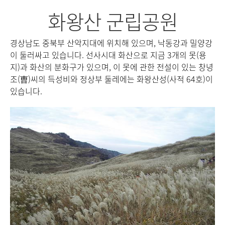
화왕산 군립공원
28
경상남도 중북부 산악지대에 위치해 있으며, 낙동강과 밀양강
에
이 둘러싸고 있습니다. 선사시대 화산으로 지금 3개의 못(용
고장
지)과 화산의 분화구가 있으며, 이 못에 관한 전설이 있는 창녕
2
리
조(曺)씨의 득성비와 정상부 둘레에는 화왕산성(사적 64호)이
산
마음
있습니다.
군
발상
역
들에
교
일대
성
 산
두
산토
이에
다양
과
물론