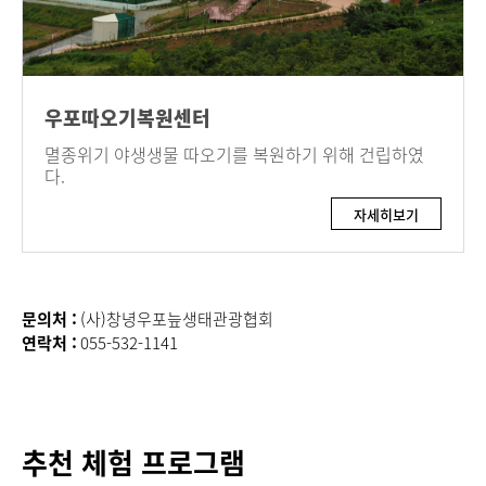
우포따오기복원센터
멸종위기 야생생물 따오기를 복원하기 위해 건립하였
다.
자세히보기
문의처 :
(사)창녕우포늪생태관광협회
연락처 :
055-532-1141
추천 체험 프로그램