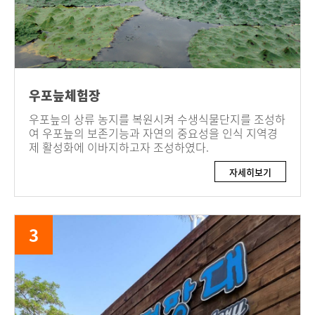
우포늪체험장
우포늪의 상류 농지를 복원시켜 수생식물단지를 조성하
여 우포늪의 보존기능과 자연의 중요성을 인식 지역경
제 활성화에 이바지하고자 조성하였다.
자세히보기
3