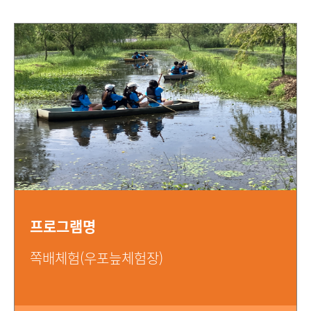
프로그램명
쪽배체험(우포늪체험장)